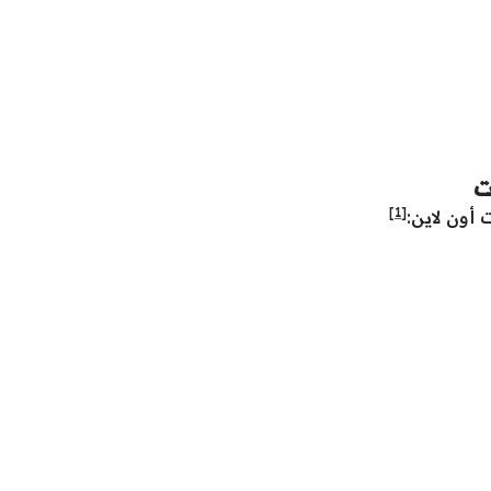
ت
[1]
 أون لاين: