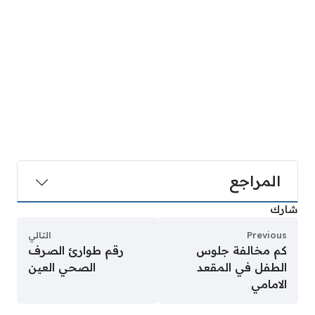
المراجع
شارك
Previous
التالي
كم مخالفة جلوس
رقم طوارئ الصرف
الطفل في المقعد
الصحي العين
الامامي