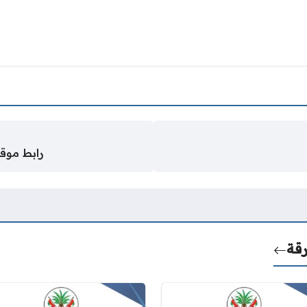
رابط موق
رقة