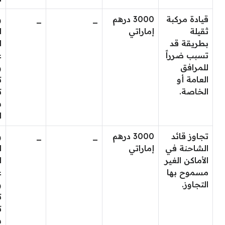
قيادة مركبة
3000 درهم
_
_
و
ثقيلة
إماراتي
ا
بطريقة قد
ل
تسبب ضرراً
ع
للمرافق
و
العامة أو
ت
الخاصة.
ت
س
ا
تجاوز قائد
3000 درهم
_
_
و
الشاحنة في
إماراتي
ا
الأماكن الغير
ل
مسموح بها
ع
التجاوز.
و
ت
ت
س