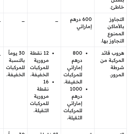
خاطئ.
التجاوز
600 درهم
_
_
_
بالأماكن
إماراتي
الممنوع
التجاوز بها.
هروب قائد
800
12 نقطة
30 يوماً
_
المركبة من
درهم
مرورية
بالنسبة
شرطة
إماراتي
للمركبات
للمركبات
المرور.
للمركبات
الخفيفة.
الخفيفة.
الخفيفة.
16
1000
نقطة
درهم
مرورية
إماراتي
للمركبات
للمركبات
الثقيلة.
الثقيلة.