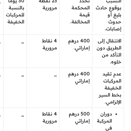
التسبب
تحدد
23 نقطة
30 يوماً
_
بوقوع حادث
المحكمة
مرورية
بالنسبة
بليغ أو
قيمة
للمركبات
حدوث
المخالفة.
الخفيفة
إصابات.
الانتقال إلى
400 درهم
4 نقاط
_
_
الطريق دون
إماراتي.
مرورية
التأكد من
خلوه.
عدم تقيد
400 درهم
_
_
_
المركبات
إماراتي
الخفيفة
بخط السير
الإلزامي.
دوران
500 درهم
4 نقاط
_
_
المركبة
إماراتي
مرورية
في