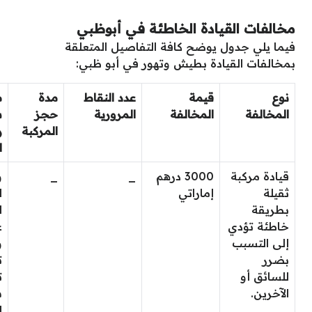
مخالفات القيادة الخاطئة في أبوظبي
فيما يلي جدول يوضح كافة التفاصيل المتعلقة
بمخالفات القيادة بطيش وتهور في أبو ظبي:
نوع
قيمة
عدد النقاط
مدة
م
المخالفة
المخالفة
المرورية
حجز
س
المركبة
ر
ا
قيادة مركبة
3000 درهم
_
_
و
ثقيلة
إماراتي
ا
بطريقة
ل
خاطئة تؤدي
ع
إلى التسبب
و
بضرر
ت
للسائق أو
ت
الآخرين.
س
ا