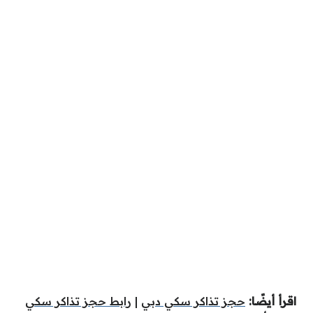
اقرأ أيضًا:
حجز تذاكر سكي دبي
|
رابط حجز تذاكر سكي