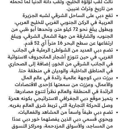
نالت لقب لؤلؤة الخليج، ولقب دانة الدنيا لما تحمله
من تاريخ وتراث غنيين.
تقع دبي على الساحل الشرقي لشبه الجزيرة
العربية في الركن الجنوبي الغربي للخليج العربي،
وبطول يبلغ نحو 72 كيلو متر، وتحدها أبو ظبي من
الجنوب، والشارقة من جهة الشمال الشرقي، ويبلغ
ارتفاعها عن سطح البحر 16 متراً أي 52 قدم.
تضم دبي العديد من الشواطئ الرملية في الجانب
الغربي، في حين تتوزع أشجار المانجروف الاستوائية
في الجانب الشرقي من الخور، إضافة إلى الصحاري
في المناطق الداخلية، والوديان في منطقة حتا.
برزت دبي كوجهة عالمية رائدة في عالم المال
والأعمال، وعززت من سمعتها كإحدى الاقتصادات
الرائدة في المنطقة والعالم نظراً لتنوع مصادرها.
يتميز موقع دبي الجغرافي الاستراتيجي بكونه همزة
وصل للحركة التجارية التي تربط شرق العالم بغربه.
تضم دبي طيفاً واسعاً من المشاهد والفعاليات،
ويحوي قسمي دبي الذين يفصلهما خور دبي عددًا
من المساجد، والأسواق المزدحمة، ومراكز التسوق