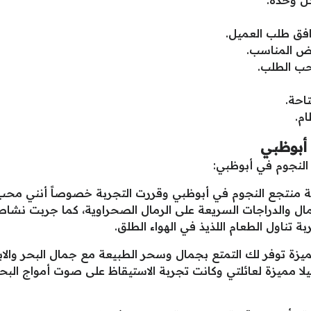
افق طلب العميل.
رض المناسب.
حب الطلب.
احة.
م.
 أبوظبي
النجوم في أبوظبي:
منتجع النجوم في أبوظبي وقررت التجربة خصوصاً أنني محب لل
 والدراجات السريعة على الرمال الصحراوية، كما جربت نشاط ال
ة تناول الطعام اللذيذ في الهواء الطلق.
زة توفر لك التمتع بجمال وسحر الطبيعة مع جمال البحر والابت
يلا مميزة لعائلتي وكانت تجربة الاستيقاظ على صوت أمواج ال