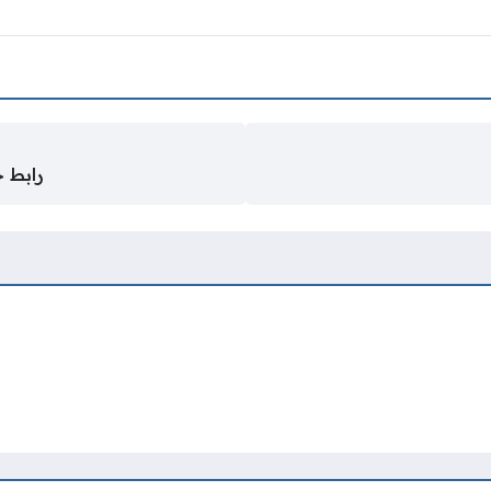
رابط حجز