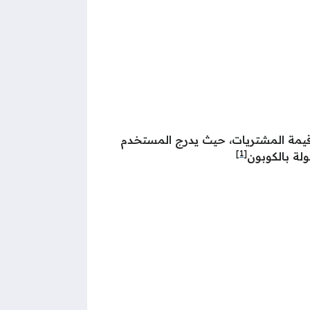
 SAU إمكانية الحصول على خصم على منتجات نمشي الإمارات يصل إلى 40% من قيمة المشتريات، حيث يدرج المستخدم
[1]
لة بالكوبون