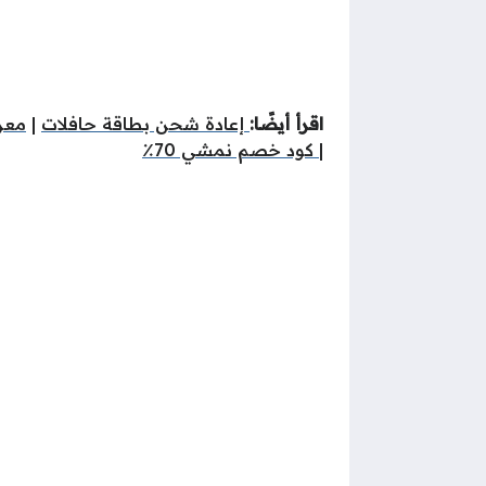
اقرأ أيضًا:
إعادة شحن بطاقة حافلات
|
معر
|
كود خصم نمشي 70٪