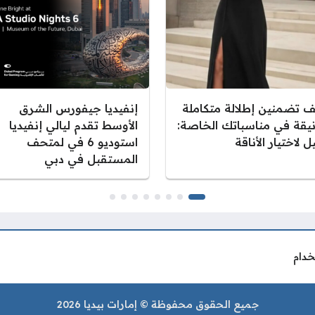
ف تضمنين إطلالة متكاملة
إنفيديا جيفورس الشرق
نيقة في مناسباتك الخاصة:
الأوسط تقدم ليالي إنفيديا
ل لاختيار الأناقة
استوديو 6 في لمتحف
المستقبل في دبي
خدام
جميع الحقوق محفوظة © إمارات بيديا 2026