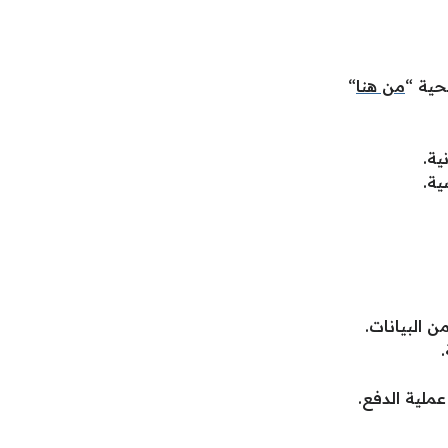
حية “
من هنا
“
ية.
ية.
 البيانات.
ملية الدفع.