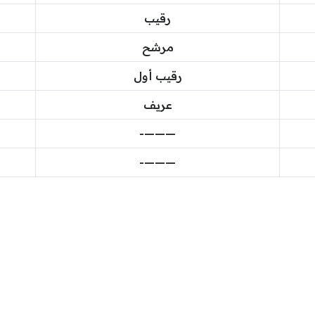
رقيب
مرشح
رقيب أول
عريف
———-
———-