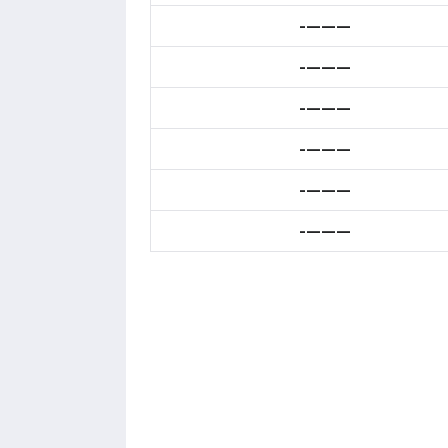
———-
———-
———-
———-
———-
———-