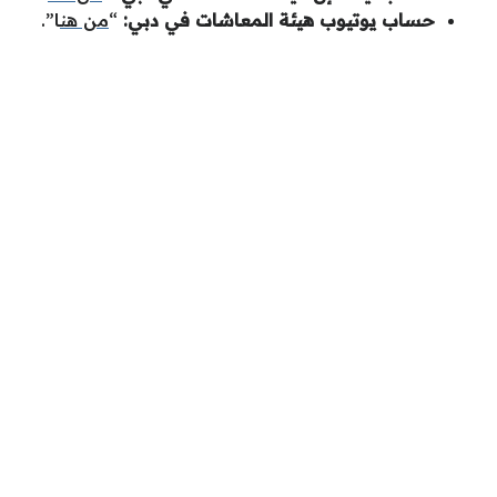
حساب يوتيوب هيئة المعاشات في دبي:
“
من هن
ا”.