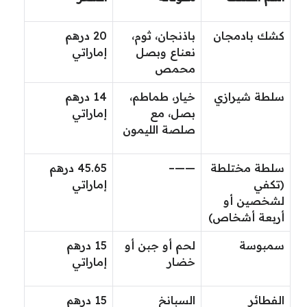
كشك بادمجان
باذنجان، ثوم،
20 درهم
نعناع وبصل
إماراتي
محمص
سلطة شيرازي
خيار، طماطم،
14 درهم
بصل، مع
إماراتي
صلصة الليمون
سلطة مختلطة
——–
45.65 درهم
(تكفي
إماراتي
لشخصين أو
أربعة أشخاص)
سمبوسة
لحم أو جبن أو
15 درهم
خضار
إماراتي
الفطائر
السبانخ
15 درهم