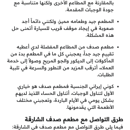
بالمقارنة مع المطاعم الأخرى ولكنها متناسبة مع
جودة الوجبات المقدمة.
المطعم جيد وطعامه مميز، ولكنني دائماََ أجد
صعوبة في إيجاد موقف قريب للسيارة أتمنى حل
هذه المشكلة.
مطعم صدف من المطاعم المفضلة لدي أعطيه
تقييم جيد جداََ، يعجبني كل ما في المطعم بدءََ من
المأكولات إلى الديكور والجو المريح وصولاََ إلى خدمة
العملاء، أترقب المزيد من التطور والسرعة في تلبية
الطلبات.
كوني إيراني الجنسية فمطعم صدف هو خياري
الأول لتناول الوجبات، أتناول الحساء اللذيذ لديهم
بشكل يومي في الأيام الباردة، وتعجبني مختلف
الأطعمة التي يقدمونها.
طرق التواصل مع مطعم صدف الشارقة
فيما يلي طرق التواصل مع مطعم صدف في الشارقة: