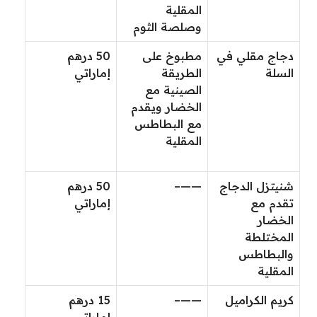
المقلية
وصلصة الثوم
دجاج مقلي في
مطبوخ على
50 درهم
السلة
الطريقة
إماراتي
الصينية مع
الخضار ويقدم
مع البطاطس
المقلية
شنيتزل الدجاج
——–
50 درهم
تقدم مع
إماراتي
الخضار
المختلطة
والبطاطس
المقلية
كريم الكراميل
——–
15 درهم