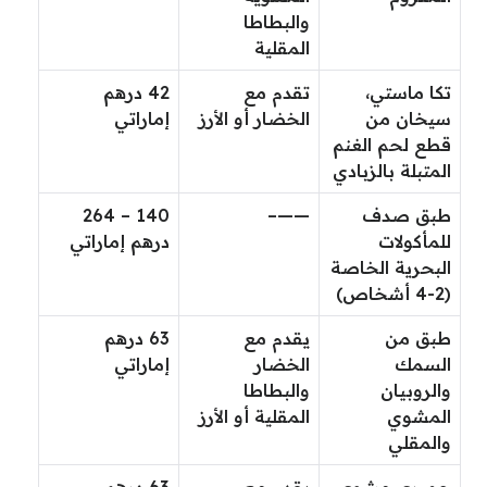
والبطاطا
المقلية
تكا ماستي،
تقدم مع
42 درهم
سيخان من
الخضار أو الأرز
إماراتي
قطع لحم الغنم
المتبلة بالزبادي
طبق صدف
——–
140 – 264
للمأكولات
درهم إماراتي
البحرية الخاصة
(2-4 أشخاص)
طبق من
يقدم مع
63 درهم
السمك
الخضار
إماراتي
والروبيان
والبطاطا
المشوي
المقلية أو الأرز
والمقلي