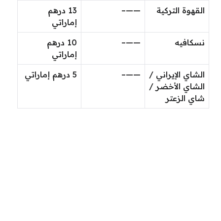
القهوة التركية
——–
13 درهم
إماراتي
نسكافيه
——–
10 درهم
إماراتي
الشاي الإيراني /
——–
5 درهم إماراتي
الشاي الأخضر /
شاي الزعتر