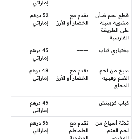
إماراتي
قطع لحم ضأن
تقدم مع
52 درهم
مشوية متبلة
الخضار أو الأرز
إماراتي
على الطريقة
الفارسية
بختياري كباب
——–
45 درهم
إماراتي
سيخ من لحم
يقدم مع
48 درهم
الغنم وفيليه
الخضار أو الأرز
إماراتي
الدجاج
كباب كوبيتش
——–
45 درهم
إماراتي
ثلاثة أسياخ من
تقدم مع
56 درهم
لحم الغنم
الطماطم
إماراتي
المفروم
المشوية