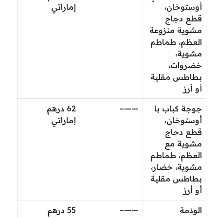
أوستوخان،
إماراتي
قطع دجاج
مشوية منزوعة
العظم، طماطم
مشوية،
خضروات،
بطاطس مقلية
أو أرز
جوجة كباب با
——–
62 درهم
أوستوخان،
إماراتي
قطع دجاج
مشوية مع
العظم، طماطم
مشوية، خضار،
بطاطس مقلية
أو أرز
الوذمة
——–
55 درهم