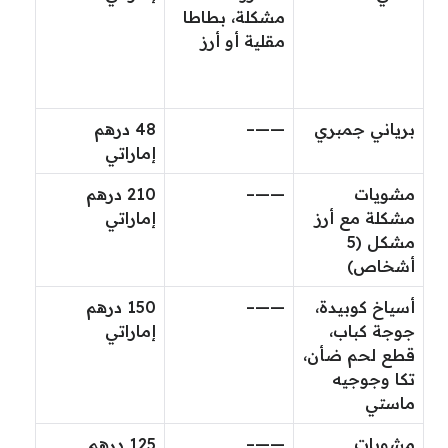
مشكلة، بطاطا
مقلية أو أرز
برياني جمبري
——–
48 درهم
إماراتي
مشويات
——–
210 درهم
مشكلة مع أرز
إماراتي
مشكل (5
أشخاص)
أسياخ كوبيدة،
——–
150 درهم
جوجة كباب،
إماراتي
قطع لحم ضأن،
تكا وجوجيه
ماستي
​​مشويات
——–
125 درهم