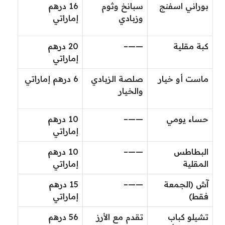
بوراني اسفنج
سبانخ وثوم
16 درهم
وزبادي
إماراتي
كبة مقلية
——–
20 درهم
إماراتي
ماست أو خيار
صلصة الزبادي
6 درهم إماراتي
والخيار
حساء يومي
——–
10 درهم
إماراتي
البطاطس
——–
10 درهم
المقلية
إماراتي
آش (الجمعة
——–
15 درهم
فقط)
إماراتي
تشيلو كباب
تقدم مع الأرز
56 درهم