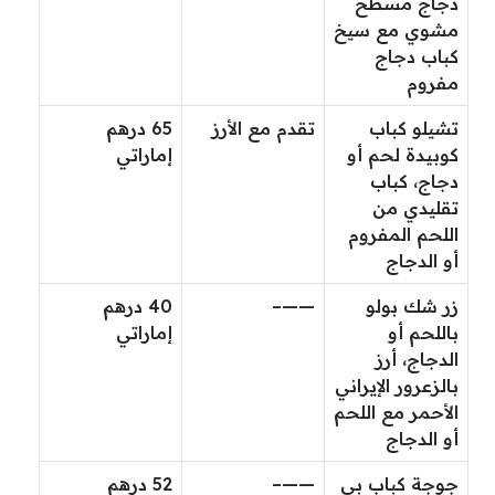
دجاج مسطح
مشوي مع سيخ
كباب دجاج
مفروم
تشيلو كباب
تقدم مع الأرز
65 درهم
كوبيدة لحم أو
إماراتي
دجاج، كباب
تقليدي من
اللحم المفروم
أو الدجاج
زر شك بولو
——–
40 درهم
باللحم أو
إماراتي
الدجاج، أرز
بالزعرور الإيراني
الأحمر مع اللحم
أو الدجاج
جوجة كباب بي
——–
52 درهم