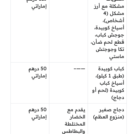
مشكلة مع أرز
إماراتي
مشكل (4
أشخاص)،
أسياخ كوبيدة،
جوجش كباب،
قطع لحم ضأن،
تكا وجوجتش
ماستي
كباب كوبيدة
——–
50 درهم
(طبق 1 كيلو)،
إماراتي
أسياخ كباب
كوبيدة (لحم أو
دجاج)
دجاج صغير
يقدم مع
50 درهم
(منزوع العظم)
الخضار
إماراتي
المختلطة
والبطاطس