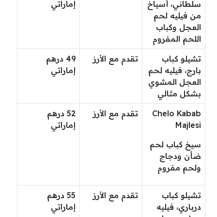
سلطاني، أسياخ
إماراتي
من فيليه لحم
العجل وكباب
اللحم المفروم
تشيلو كباب
تقدم مع الأرز
49 درهم
بارج، فيليه لحم
إماراتي
العجل المشوي
بشكل مثالي
Chelo Kabab
تقدم مع الأرز
52 درهم
Majlesi‏
إماراتي
سيخ كباب لحم
ضأن ودجاج
ولحم مفروم
تشيلو كباب
تقدم مع الأرز
55 درهم
درباري، فيليه
إماراتي