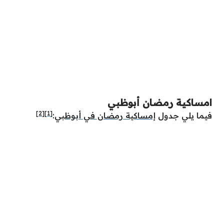
امساكية رمضان أبوظبي
[2]
[1]
فيما يلي جدول
إمساكية رمضان في أبوظبي
: