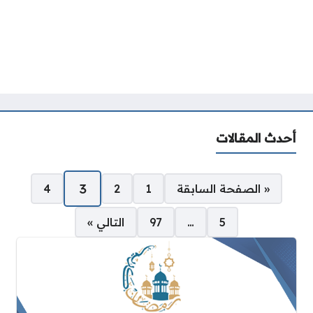
أحدث المقالات
صفحات:
3
« الصفحة السابقة
1
2
4
5
…
97
التالي »